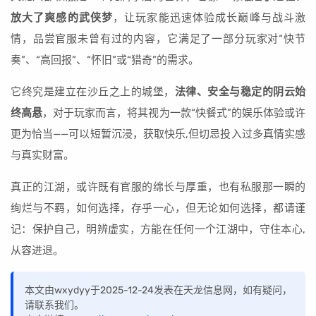
放大了爽感的武侠梦
，让玩家能迅速体验成长巅峰与战斗激
情，品尝官服未曾有过的内容，它满足了一部分玩家对“快节
奏”、“高回报”、“怀旧”或“猎奇”的需求。
它终究是建立在沙丘之上的城堡，
法律、安全与稳定的阴云始
终高悬
，对于玩家而言，将其视为一款“快餐式”的娱乐体验或许
更为恰当——可以短暂沉浸，获取快乐,但切忌投入过多真情实感
与真实财富。
真正的江湖，或许既有官服的绵长与厚重，也有私服那一瞬的
绚烂与不羁，如何选择，存乎一心，但无论如何选择，都请谨
记：保护自己，明辨虚实，方能在任何一个江湖中，守住本心,
从容进退。
本文由wxydyy于2025-12-24发表在天龙信息网，如有疑问，
请联系我们。