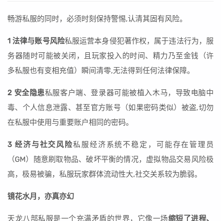
畅游私服的同时，必须时刻保持警惕,认清其固有风险。
1 法律与账号风险
私服运营本身侵犯著作权，属于违法行为，服
务器随时可能被关闭，且玩家投入的时间、精力乃至金钱（许
多私服也有变相充值）瞬间清零,无法得到任何法律保障。
2 安全隐患
私服客户端、登录器可能被植入木马，导致电脑中
毒、个人信息泄露、甚至官方账号（如果密码类似）被盗,切勿
在私服中使用与重要账户相同的密码。
3 经济与社交风险
私服经济系统不稳定，可能存在管理员
（GM）随意刷取物品、破坏平衡的情况，虚拟物品交易风险极
高，极易被骗，私服玩家群体流动性大,社交关系较为脆弱。
镜花水月，亦真亦幻
天龙八部私服是一个充满矛盾的世界，它像一场
缩短了进程、