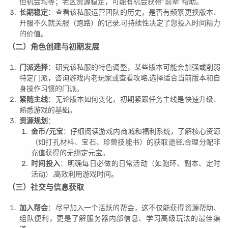
但机会均等；老区资源稳定，可能有机会获得“前辈”帮助。
长期稳定
：查看该私服运营团队的历史，是否有频繁更换版本、
开服不久就关服（跑路）的记录,可持续性决定了您投入时间精力
的价值。
（二）角色创建与初期发展
门派选择
：研究该私服的特色调整，某些版本可能会加强或削弱
特定门派，咨询游戏内老玩家或查看攻略,选择适合当前版本和自
身操作习惯的门派。
紧随主线
：无论版本如何变化，初期紧跟任务主线是快速升级、
熟悉游戏的基础。
资源规划
：
金币/元宝
：仔细阅读游戏内商城和福利系统，了解核心资源
（如打孔材料、宝石、珍兽技能书）的获取途径,合理分配非
充值获得的无绑定元宝。
时间投入
：明确每日必做的日常活动（如跑环、副本、定时
活动）,高效利用游戏时间。
（三）社交与信息获取
加入帮会
：尽早加入一个活跃的帮会，这不仅能获得资源帮助、
组队便利，更是了解服务器内部信息、学习高级玩法的最佳渠