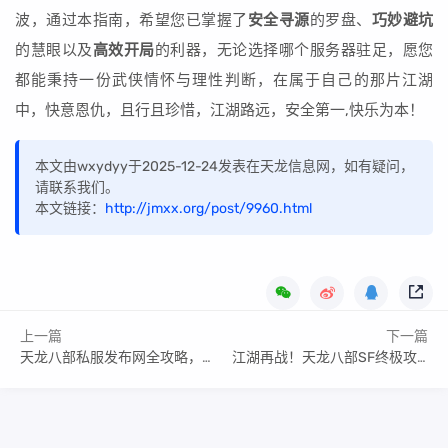
波，通过本指南，希望您已掌握了
安全寻源
的罗盘、
巧妙避坑
的慧眼以及
高效开局
的利器，无论选择哪个服务器驻足，愿您
都能秉持一份武侠情怀与理性判断，在属于自己的那片江湖
中，快意恩仇，且行且珍惜，江湖路远，安全第一,快乐为本！
本文由wxydyy于2025-12-24发表在天龙信息网，如有疑问，
请联系我们。
本文链接：
http://jmxx.org/post/9960.html
上一篇
下一篇
天龙八部私服发布网全攻略，机遇、风险与避坑指南
江湖再战！天龙八部SF终极攻略，从入门到精通，重铸你的武侠梦