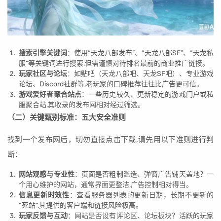
搜索引擎关键词
：使用“天龙八部发布”、“天龙八部SF”、“天龙私
服”等关键词进行搜索,但需谨慎对待排名最前的商业推广链接。
玩家社区与论坛
：如贴吧（天龙八部吧、天龙SF吧）、专业游戏
论坛、Discord社群等,老玩家的口碑推荐往往比广告更可信。
游戏爱好者聚合站点
：一些历史较久、更新稳定的游戏门户或私
服聚合站,其收录的发布网相对经过筛选。
（二）关键甄别标准：五大安全准则
找到一个发布网后，切勿直接点击下载,请先用以下准则进行判
断：
网站观感与专业性
：页面是否粗制滥造、弹窗广告铺天盖地？一
个用心维护的网站，通常界面更整洁,广告控制相对得当。
信息更新时效性
：查看服务器列表的更新日期，长期不更新的
“死站”,其提供的客户端和链接风险极高。
玩家反馈与互动
：网站是否设有评论区、论坛板块？活跃的玩家