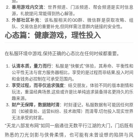
道。
善用游戏内交流
：世界频道、门派频道、帮会频道是实时信息
源，礼貌提问,常能得到热心解答。
外部社区补充
：该私服相关的QQ群、微信群是获取攻略、组
队、交易信息的重要补充,但同样需注意群内链接的安全性。
心态篇：健康游戏，理性投入
在私服环境中游戏,保持正确的心态比在任何时候都重要。
认清本质，量力而行
：私服是“快餐式”体验，其寿命、平衡性和
公平性无法与官方服务器相比，享受的是过程而非结果,投入时间
和金钱务必控制在可承受范围内。
享受过程，而非仅追求强度
：结交朋友，体验不同的版本剧情和
玩法，重温经典场景,这些或许是比单纯追求装备排名更持久的乐
趣来源。
财产无保障，数据随时清
：时刻谨记，私服数据有可能因任何原
因（如被查处、运营纠纷、技术故障）而清零,切勿投入现实世界
无法承受的财富。
“天龙八部发布网”如同一扇通往无数平行江湖的大门，门后既有
熟悉的刀光剑影与侠骨柔情，也可能有未曾设想的陷阱与风