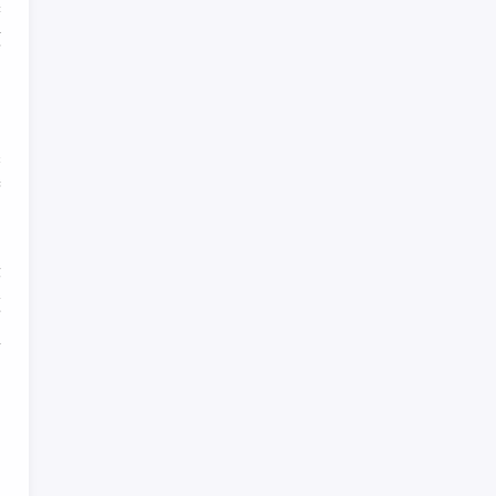
某
使
，
续
梦
际
速
位