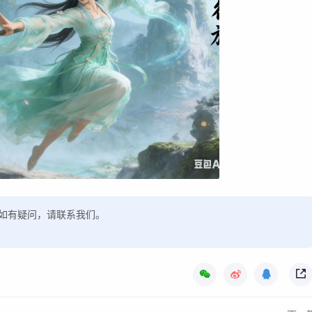
息网，如有疑问，请联系我们。