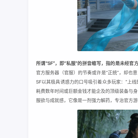
所谓“SF”，即“私服”的拼音缩写，指的是未经
官方服务器（官服）的节奏或许是“正统”，却也
SF以其极具诱惑力的口号吸引着众多玩家：“上线
耗费数年时间或巨额金钱才能企及的顶级装备与身
服欲与成就感，它像是一剂强力解药，专治官方游戏