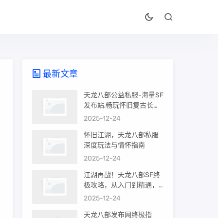
最新文章
天龙八部公益私服-海量SF
发布站,畅玩怀旧复古长久
服！
2025-12-24
怀旧江湖，天龙八部私服
深度玩法与情怀指南
2025-12-24
江湖再战！天龙八部SF终
极攻略，从入门到精通，
重铸你的武侠梦
2025-12-24
天龙八部发布网终极指