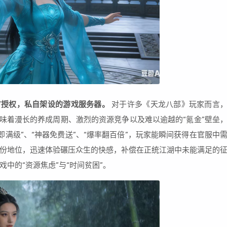
官方授权，私自架设的游戏服务器。
对于许多《天龙八部》玩家而言
意味着漫长的养成周期、激烈的资源竞争以及难以逾越的“氪金”壁垒
即满级”、“神器免费送”、“爆率翻百倍”，玩家能瞬间获得在官服中
份地位，迅速体验碾压众生的快感，补偿在正统江湖中未能满足的
中的“资源焦虑”与“时间贫困”。