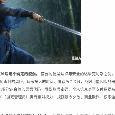
重风险与不确定的漩涡。
首要的便是法律与安全的达摩克利斯之剑
厉查封的风险，玩家投入的时间、情感乃至金钱，随时可能因服务
部分SF会植入恶意代码，导致账号密码、个人信息甚至支付数据
GM”（游戏管理员）拥有绝对权力，规则朝令夕改、商业欺诈、权限