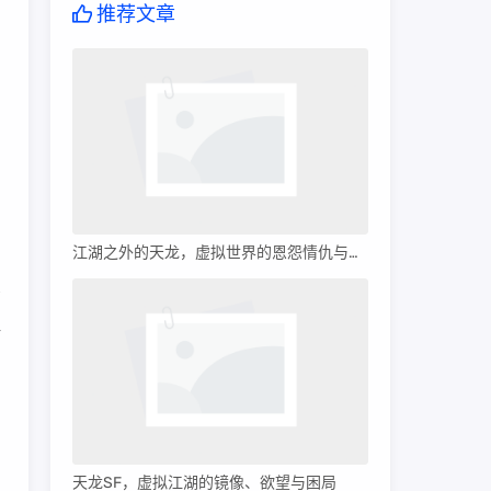
推荐文章
，
江湖之外的天龙，虚拟世界的恩怨情仇与平行宇宙
，
需
征
天龙SF，虚拟江湖的镜像、欲望与困局